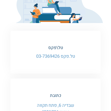
טל\פקס
טל.פקס 03-7369426
כתובת
שבדיה 6, פתח תקווה